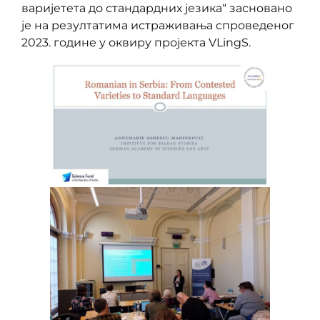
варијетета до стандардних језика“ засновано
је на резултатима истраживања спроведеног
2023. године у оквиру пројекта VLingS.