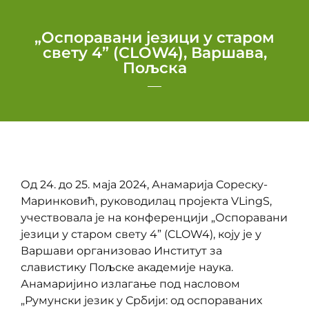
„Оспоравани језици у старом
свету 4” (CLOW4), Варшава,
Пољска
Од 24. до 25. маја 2024, Анамарија Сореску-
Маринковић, руководилац пројекта VLingS,
учествовала је на конференцији „Оспоравани
језици у старом свету 4” (CLOW4), коју је у
Варшави организовао Институт за
славистику Пољске академије наука.
Анамаријино излагање под насловом
„Румунски језик у Србији: од оспораваних