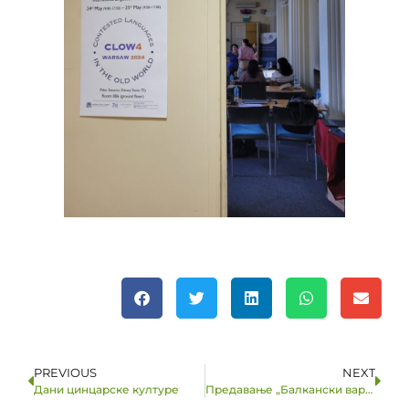
PREVIOUS
NEXT
Дани цинцарске културе
Предавање „Балкански варијетети у Србији“