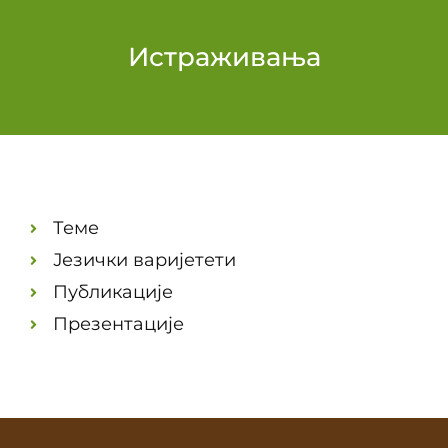
Истраживања
Теме
Језички варијетети
Публикације
Презентације